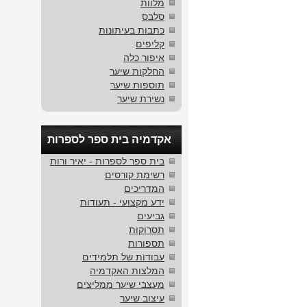
מלוות
סלבס
כתבות בעיתונות
קליפים
איפור כלה
החלקות שיער
תוספות שיער
נשירת שיער
אקדמיה בית ספר לספרות
בית ספר לספרות - יאיר ורות
רשימת קורסים
המדריכים
ידע מקצועי - תעודות
גביעים
תסרוקות
תספורות
עבודות של תלמידים
המלצות האקדמיה
מעצבי שיער ממליצים
עיצוב שיער