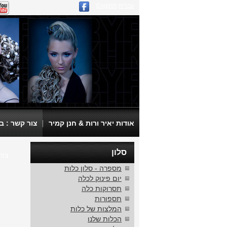
עברית
English
|
אודות יאיר ורות & חנן קמיר
צור קשר : בית ספר
סלון
צור 
מספרה - סלון כלות
יום פינוק לכלה
תסרוקות כלה
תספורות
המלצות של כלות
הכלות שלנו