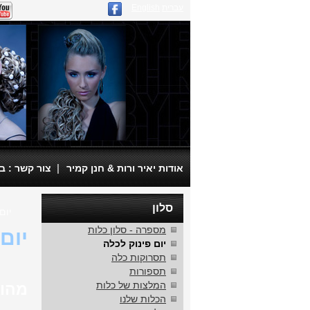
עברית
English
|
אודות יאיר ורות & חנן קמיר
צור קשר : בית ספר
סלון
יום
מספרה - סלון כלות
יום
יום פינוק לכלה
תסרוקות כלה
תספורות
המלצות של כלות
מהו 
הכלות שלנו