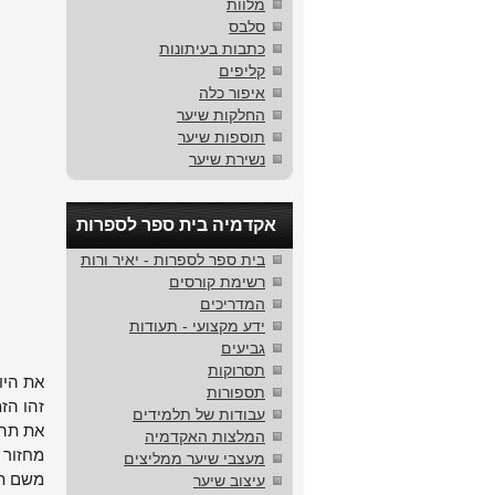
מלוות
סלבס
כתבות בעיתונות
קליפים
איפור כלה
החלקות שיער
תוספות שיער
נשירת שיער
אקדמיה בית ספר לספרות
בית ספר לספרות - יאיר ורות
רשימת קורסים
המדריכים
ידע מקצועי - תעודות
גביעים
תסרוקות
את היו
תספורות
זהו הזמ
עבודות של תלמידים
את תהל
המלצות האקדמיה
מחזור 
מעצבי שיער ממליצים
משם ת
עיצוב שיער