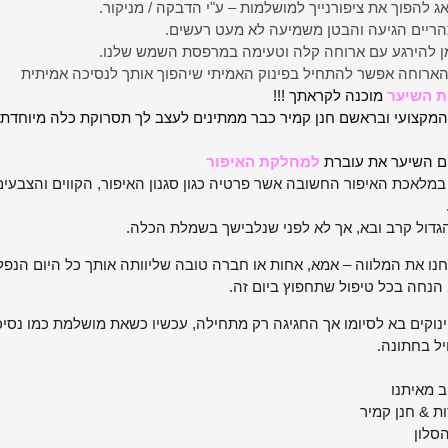
ג להפוך את ציפורנייך למושלמות – ע"י הדבקה / מניקור.
ריים הגיעה והבטן משמיעה לא מעט רעשים.
ן להירגע עם ארוחה קלה וטעימה במרפסת השמש שלנו.
ארוחה אפשר להתחיל בפינוק האמיתי שיהפוך אותך לנסיכה אמיתית
.
 השיער
מוכנה לקראתך !!!
המקצועי ובראשם חנן קמיר כבר ממתינים לעצב לך תסרוקת כלה מיוחדת ו
ם השיער את עוברת
למחלקת האיפור
-
במלאכת האיפור החשובה אשר פרטיה כגון סגנון האיפור, הקווים והצבעי
גדול קרב ובא, אך לא לפני שנלבישך בשמלת הכלה.
נו את המלווה – אמא, אחות או חברה טובה שליוותה אותך כל היום הנפלא
ינוקים בא לסיומו אך החגיגה רק מתחילה, עכשיו כשאת מושלמת כמו נסי
ל בחתונה.
ב מאיתנו
ות & חנן קמיר
הסלון