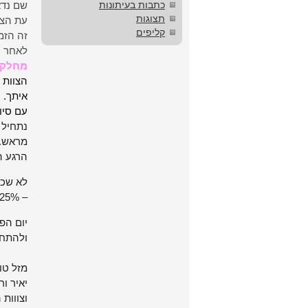
כתבות בעיתונות
שם נדא
תצוגות
עת הצה
קליפים
זה הזמ
לאחר ה
מחלקת
הצוות 
איתך.
עם סיו
נתחיל 
מראש.
הרגע ה
לא שכח
– 25% הנחה בכל טיפול שתחפוץ ביום זה.
יום הפ
ולהתחי
מזל טו
יאיר ור
וצווות 